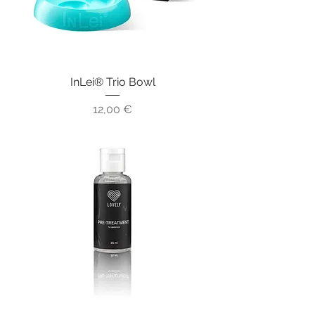
InLei® Trio Bowl
Цена
12,00 €