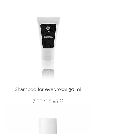
Shampoo for eyebrows 30 ml
Обычная цена
Цена со скидкой
7,00 €
5,95 €