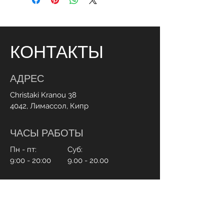
КОНТАКТЫ
АДРЕС
Christaki Kranou 38
4042, Лимассол, Кипр
ЧАСЫ РАБОТЫ
Пн - пт:
Суб:
9:00 - 20:00
9.00 - 20.00
СВЯЗАТЬСЯ С НАМИ
+357 95 70 70 77
Info@ohmylash.com.cy