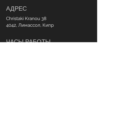
АДРЕС
Christaki Kranou 38
4042, Лимассол, Кипр
ЧАСЫ РАБОТЫ
Пн - пт:
Суб:
9:00 - 20:00
9.00 - 20.00
СВЯЗАТЬСЯ С НАМИ
+357 95 70 70 77
Info@ohmylash.com.cy
Онлайн бронирование