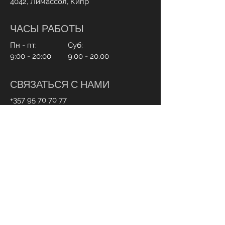
4042, Лимассол, Кипр
ЧАСЫ РАБОТЫ
Пн - пт:
Суб:
9:00 - 20:00
9.00 - 20.00
СВЯЗАТЬСЯ С НАМИ
+357 95 70 70 77
Info@ohmylash.com.cy
Онлайн бронирование