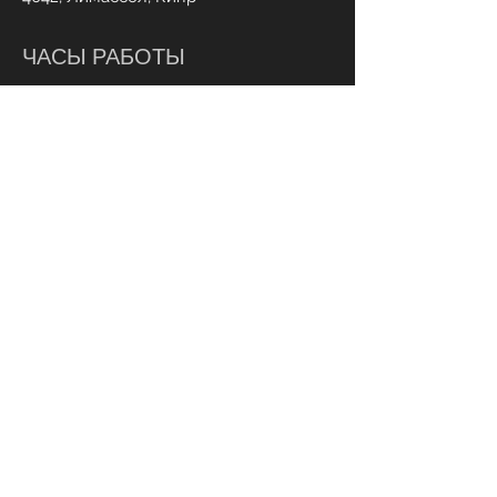
ЧАСЫ РАБОТЫ
Пн - пт:
Суб:
9:00 - 20:00
9.00 - 20.00
СВЯЗАТЬСЯ С НАМИ
+357 95 70 70 77
Info@ohmylash.com.cy
Онлайн бронирование