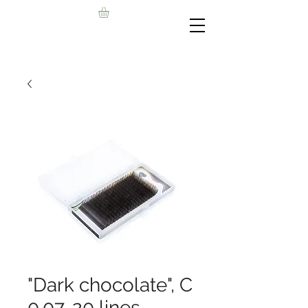
"Dark chocolate", C
0.07, 20 lines